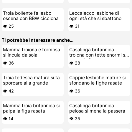
Troia bollente fa lesbo
Leccalecco lesbiche di
oscena con BBW cicciona
ogni età che si sbattono
👁️ 25
👁️ 31
Ti potrebbe interessare anche...
Mamma troiona e formosa
Casalinga britannica
si incula da sola
troiona con tette enormi si
scopa la figa rasata
👁️ 36
👁️ 28
Troia tedesca matura si fa
Coppie lesbiche mature si
sporcare alla grande
sfondano le fighe rasate
👁️ 42
👁️ 36
Mamma troia britannica si
Casalinga britannica
palpa la figa rasata
pelosa si mena la passera
👁️ 14
👁️ 35