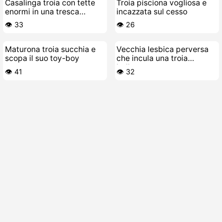
Casalinga troia con tette
Troia pisciona vogliosa e
enormi in una tresca
incazzata sul cesso
bollente
👁️ 33
👁️ 26
Maturona troia succhia e
Vecchia lesbica perversa
scopa il suo toy-boy
che incula una troia
bollente
👁️ 41
👁️ 32