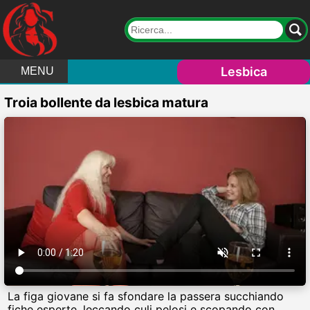
Lesbica
MENU
Troia bollente da lesbica matura
La figa giovane si fa sfondare la passera succhiando
fiche esperte, leccando culi pelosi e scopando con