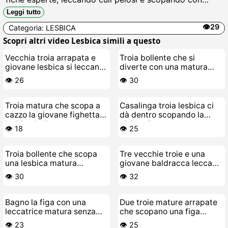
strapon fino a schizzareare piscio e schizzi di sborra
Leggi tutto
finta, unorgia lesbo da urla.
👁️29
Categoria:
LESBICA
Scopri altri video Lesbica simili a questo
Vecchia troia arrapata e
Troia bollente che si
giovane lesbica si leccano
diverte con una matura
la figa
lesbica figa e troia
👁️ 26
👁️ 30
Troia matura che scopa a
Casalinga troia lesbica ci
cazzo la giovane fighetta
dà dentro scopando la
lesbica bollente
vicina di casa
👁️ 18
👁️ 25
Troia bollente che scopa
Tre vecchie troie e una
una lesbica matura
giovane baldracca leccano
arrapata
e scopano duro sul divano
👁️ 30
👁️ 32
Bagno la figa con una
Due troie mature arrapate
leccatrice matura senza
che scopano una figa
vergogna
bollente
👁️ 23
👁️ 25