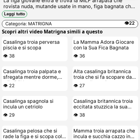
La figa giovane entra e trova la MILF arrapata che
rovista nuda, mutande usate in mano, figa bagnata che
cola La incula con le dita, leccandole il culo sporco
Leggi tutto
mentre urla scopami troia Cazzo duro in gola.
👁️22
Categoria:
MATRIGNA
Scopri altri video Matrigna simili a questo
Casalinga troia perversa
La Mamma Adora Giocare
piscia e si scopa
con la Sua Fica Bagnata
👁️ 38
👁️ 36
Casalinga troia palpata e
Alta casalinga britannica
sfregata mentre dorme,
troia che si fa scopare dal
stile POV
suo stallone giovane
👁️ 22
👁️ 27
Casalinga spagnola si
Casalinga britannica troia
incula un cetriolo
eccitata stuzzica la sua
figa fradicia in pubblico
👁️ 29
👁️ 38
Casalinga pelosa che si
Mamma troia arrapata che
rade la figa e si scopa col
incula e succhia cazzo in