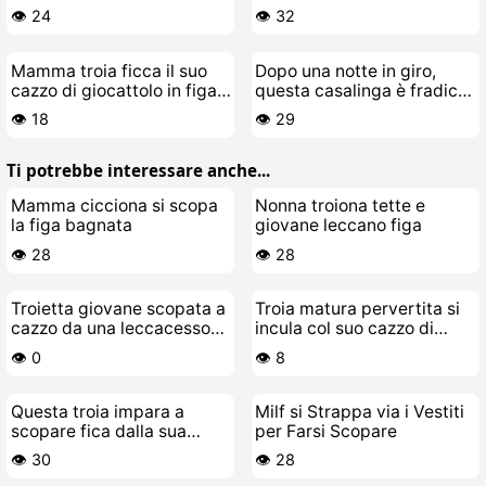
cazzo finto
POV a pecorina
👁️ 24
👁️ 32
Mamma troia ficca il suo
Dopo una notte in giro,
cazzo di giocattolo in figa
questa casalinga è fradicia
bagnata rasente
di figa
👁️ 18
👁️ 29
Ti potrebbe interessare anche...
Mamma cicciona si scopa
Nonna troiona tette e
la figa bagnata
giovane leccano figa
👁️ 28
👁️ 28
Troietta giovane scopata a
Troia matura pervertita si
cazzo da una leccacesso
incula col suo cazzo di
matura
gomma
👁️ 0
👁️ 8
Questa troia impara a
Milf si Strappa via i Vestiti
scopare fica dalla sua
per Farsi Scopare
coach lesbica
👁️ 30
👁️ 28