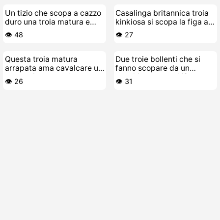
Un tizio che scopa a cazzo
Casalinga britannica troia
duro una troia matura e
kinkiosa si scopa la figa a
una MILF
dito in pubblico
👁️ 48
👁️ 27
Questa troia matura
Due troie bollenti che si
arrapata ama cavalcare un
fanno scopare da un
cazzo giovane e duro
vecchio porco schifoso
👁️ 26
👁️ 31