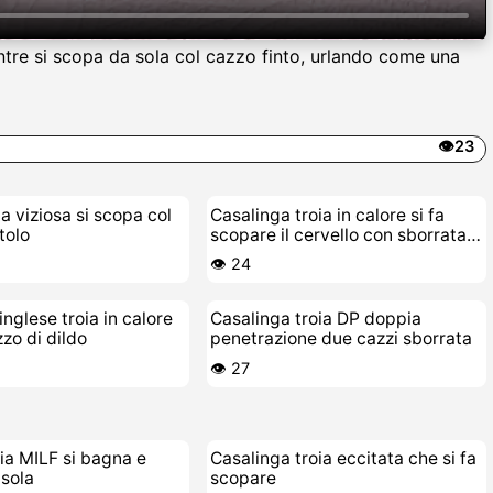
entre si scopa da sola col cazzo finto, urlando come una
👁️23
a viziosa si scopa col
Casalinga troia in calore si fa
tolo
scopare il cervello con sborrata
interna
👁️ 24
inglese troia in calore
Casalinga troia DP doppia
zzo di dildo
penetrazione due cazzi sborrata
👁️ 27
ia MILF si bagna e
Casalinga troia eccitata che si fa
sola
scopare