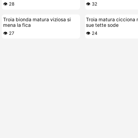
giocattolo
👁️ 28
👁️ 32
Troia bionda matura viziosa si
Troia matura cicciona 
mena la fica
sue tette sode
👁️ 27
👁️ 24