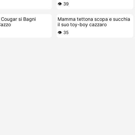
👁️ 39
 Cougar si Bagni
Mamma tettona scopa e succhia
Cazzo
il suo toy-boy cazzaro
👁️ 35