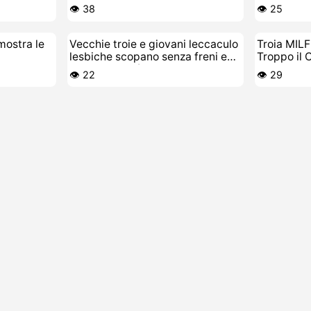
👁️ 38
👁️ 25
mostra le
Vecchie troie e giovani leccaculo
Troia MILF
lesbiche scopano senza freni e
Troppo il 
poi pure di più
👁️ 22
👁️ 29