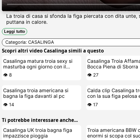
La troia di casa si sfonda la figa piercata con dita unte
puttana in calore.
Leggi tutto
Categoria:
CASALINGA
Scopri altri video Casalinga simili a questo
Casalinga matura troia sexy si
Casalinga Troia Affama
masturba ogni giorno con il
Bocca Piena di Sborra
cazzo Hitachi
👁️ 8
👁️ 27
Casalinga troia americana si
Calda clip Casalinga tr
bagna la figa davanti al pc
con la sua figa pelosa 
👁️ 14
👁️ 17
Ti potrebbe interessare anche...
Casalinga UK troia bagna figa
Troia americana BBW c
impazzisce pioggia
enormi si scopa col su