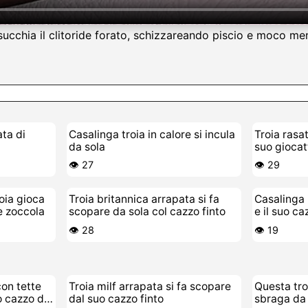
, succhia il clitoride forato, schizzareando piscio e moco m
ta di
Casalinga troia in calore si incula
Troia rasat
da sola
suo giocat
👁️ 27
👁️ 29
oia gioca
Troia britannica arrapata si fa
Casalinga 
e zoccola
scopare da sola col cazzo finto
e il suo ca
👁️ 28
👁️ 19
on tette
Troia milf arrapata si fa scopare
Questa tro
o cazzo di
dal suo cazzo finto
sbraga da 