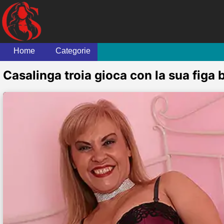
Home
Categorie
Casalinga troia gioca con la sua figa 