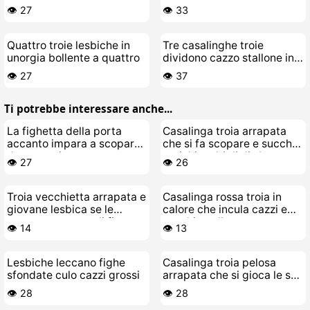
scopata a tre
fortunato
👁️ 27
👁️ 33
Quattro troie lesbiche in
Tre casalinghe troie
unorgia bollente a quattro
dividono cazzo stallone in
gruppo
👁️ 27
👁️ 37
Ti potrebbe interessare anche...
La fighetta della porta
Casalinga troia arrapata
accanto impara a scopare
che si fa scopare e succhia
da una troia matura
carichi multipli di sborra
👁️ 27
👁️ 26
esperta
Troia vecchietta arrapata e
Casalinga rossa troia in
giovane lesbica se le
calore che incula cazzi e
scopano a cazzo di figa
succhia palle
👁️ 14
👁️ 13
Lesbiche leccano fighe
Casalinga troia pelosa
sfondate culo cazzi grossi
arrapata che si gioca le sue
tette enormi
👁️ 28
👁️ 28