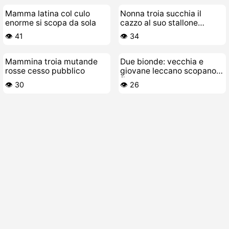
Mamma latina col culo
Nonna troia succhia il
enorme si scopa da sola
cazzo al suo stallone
giovane e si fa scopare a
👁️ 41
👁️ 34
pecora
Mammina troia mutande
Due bionde: vecchia e
rosse cesso pubblico
giovane leccano scopano
figa
👁️ 30
👁️ 26