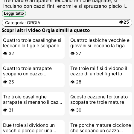
Tre mature arrapate si leccano le fiche bagnate, si
inculano con cazzi finti enormi e si spruzzano piscio in
faccia urlando di goduria, troie insaziabili pronte a
Leggi tutto
tutto.
👁️25
Categoria:
ORGIA
Scopri altri video Orgia simili a questo
Quattro troie casalinghe si
Quattro lesbiche vecchie e
leccano la figa e scopano
giovani si leccano la figa
come lesbiche zoccole
👁️ 32
👁️ 27
Quattro troie arrapate
Tre troie milf si dividono il
scopano un cazzo
cazzo di un bel fighetto
fortunato
👁️ 25
👁️ 28
Tre troie casalinghe
Questo cazzone fortunato
arrapate si menano il cazzo
scopata tre troie mature
sul divano
👁️ 31
👁️ 30
Due troie si dividono un
Tre porche mature ciccione
vecchio porco per una
che scopano un cazzo