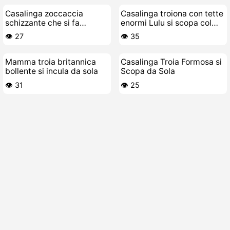
Casalinga zoccaccia
Casalinga troiona con tette
schizzante che si fa
enormi Lulu si scopa col
scopare e inculare a
vibratore
👁️ 27
👁️ 35
pompa
Mamma troia britannica
Casalinga Troia Formosa si
bollente si incula da sola
Scopa da Sola
👁️ 31
👁️ 25