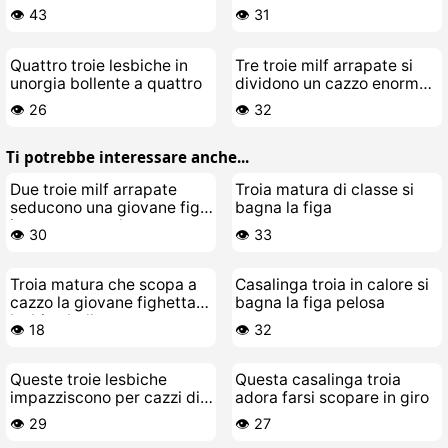
giovane stallone
vecchio porco schifoso
👁️ 43
👁️ 31
Quattro troie lesbiche in
Tre troie milf arrapate si
unorgia bollente a quattro
dividono un cazzo enorme
nella orgia di gruppo
👁️ 26
👁️ 32
Ti potrebbe interessare anche...
Due troie milf arrapate
Troia matura di classe si
seducono una giovane figa
bagna la figa
innocente e pelosa
👁️ 30
👁️ 33
Troia matura che scopa a
Casalinga troia in calore si
cazzo la giovane fighetta
bagna la figa pelosa
lesbica bollente
👁️ 18
👁️ 32
Queste troie lesbiche
Questa casalinga troia
impazziscono per cazzi di
adora farsi scopare in giro
gomma grossi
👁️ 29
👁️ 27