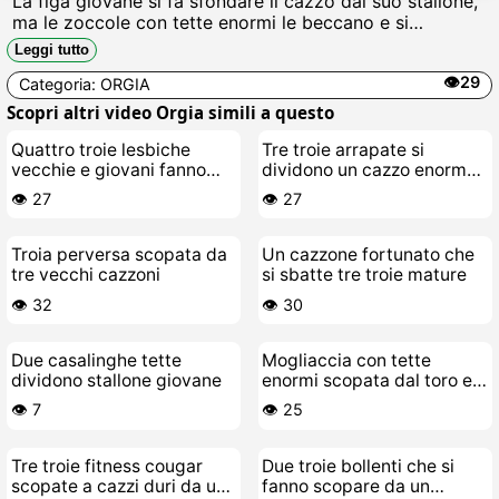
La figa giovane si fa sfondare il cazzo dal suo stallone,
ma le zoccole con tette enormi le beccano e si
uniscono leccate di fica bagnata, scopate anali violente
Leggi tutto
e sborrate in bocca da cazzi grossi, troie urlanti in orgia
👁️29
Categoria:
ORGIA
selvaggia.
Scopri altri video Orgia simili a questo
Quattro troie lesbiche
Tre troie arrapate si
vecchie e giovani fanno
dividono un cazzo enorme
unorgia lurida
in una scopata di gruppo
👁️ 27
👁️ 27
bollente
Troia perversa scopata da
Un cazzone fortunato che
tre vecchi cazzoni
si sbatte tre troie mature
👁️ 32
👁️ 30
Due casalinghe tette
Mogliaccia con tette
dividono stallone giovane
enormi scopata dal toro e
la sua troietta giovane
👁️ 7
👁️ 25
Tre troie fitness cougar
Due troie bollenti che si
scopate a cazzi duri da un
fanno scopare da un